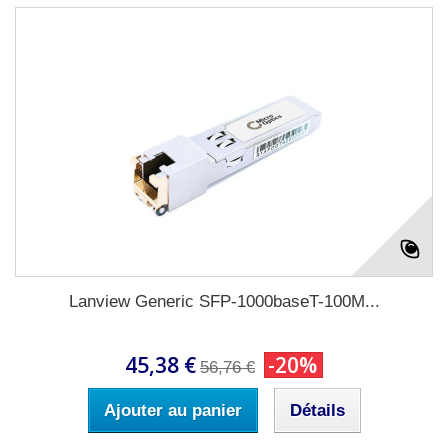
Lanview Generic SFP-1000baseT-100M...
45,38 €
-20%
56,76 €
Ajouter au panier
Détails