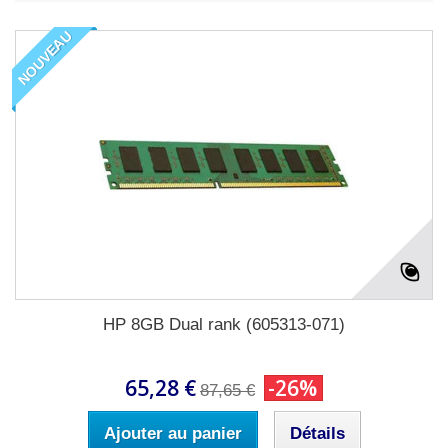
NOUVEAU
HP 8GB Dual rank (605313-071)
65,28 €
-26%
87,65 €
Ajouter au panier
Détails