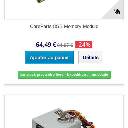
CoreParts 8GB Memory Module
64,49 €
-24%
84,87 €
Ajouter au panier
Détails
En stock prêt à être livré - Expédition : Immédiate