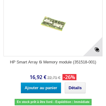
HP Smart Array 6i Memory module (351518-001)
16,92 €
-26%
22,71 €
Ajouter au panier
Détails
En stock prêt à être livré - Expédition : Immédiate