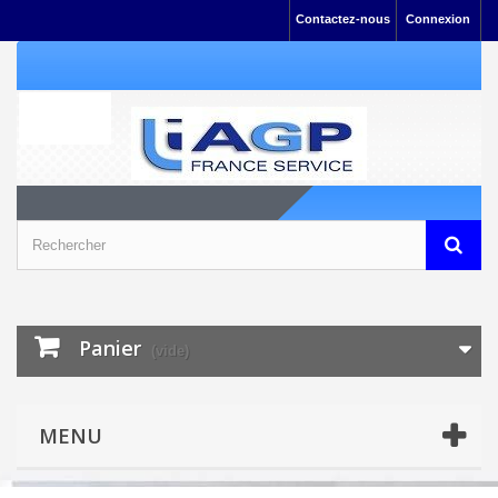
Contactez-nous
Connexion
Panier
(vide)
MENU