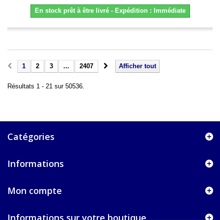
En stock prêt à être livré - Expédition : Immédiate
1
2
3
...
2407
Afficher tout
Résultats 1 - 21 sur 50536.
Catégories
Informations
Mon compte
Informations sur votre boutique