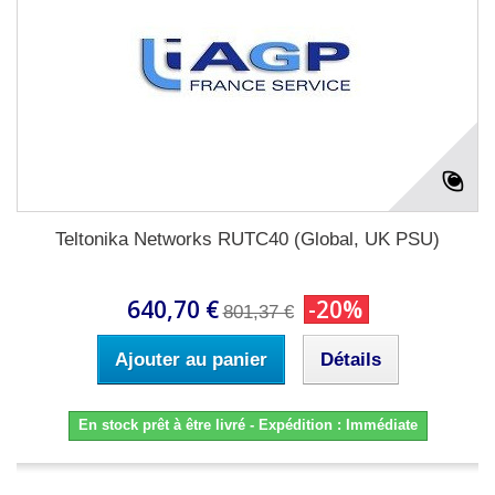
Teltonika Networks RUTC40 (Global, UK PSU)
640,70 €
-20%
801,37 €
Ajouter au panier
Détails
En stock prêt à être livré - Expédition : Immédiate