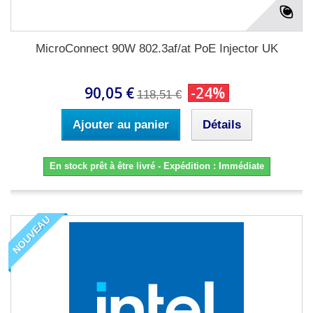
MicroConnect 90W 802.3af/at PoE Injector UK
90,05 €
-24%
118,51 €
Ajouter au panier
Détails
En stock prêt à être livré - Expédition : Immédiate
NOUVEAU