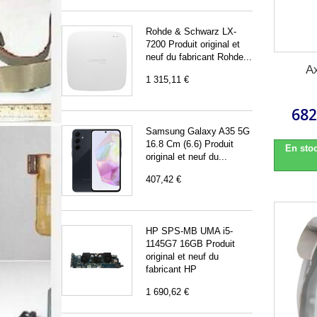
Rohde & Schwarz LX-
7200 Produit original et
neuf du fabricant Rohde...
A
1 315,11 €
682
Samsung Galaxy A35 5G
16.8 Cm (6.6) Produit
En stoc
original et neuf du...
407,42 €
HP SPS-MB UMA i5-
1145G7 16GB Produit
original et neuf du
fabricant HP
1 690,62 €