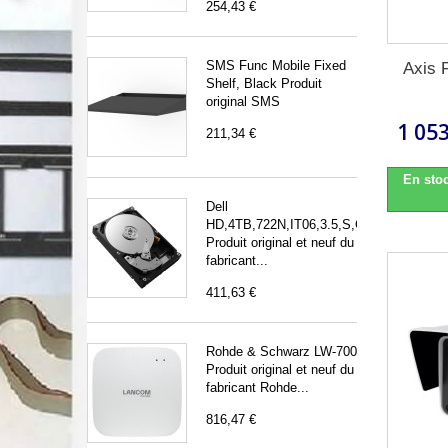
254,43 €
SMS Func Mobile Fixed
Axis 
Shelf, Black Produit
original SMS
1 053
211,34 €
En stoc
Dell
HD,4TB,722N,IT06,3.5,S,CM,EC
Produit original et neuf du
fabricant...
411,63 €
Rohde & Schwarz LW-700
Produit original et neuf du
fabricant Rohde...
816,47 €