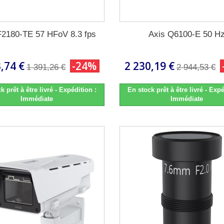
F2180-TE 57 HFoV 8.3 fps
Axis Q6100-E 50 H
,74 €
-24%
2 230,19 €
1 391,26 €
2 944,53 €
k prêt à être livré - Expédition :
En stock prêt à être livré - Expé
Immédiate
Immédiate