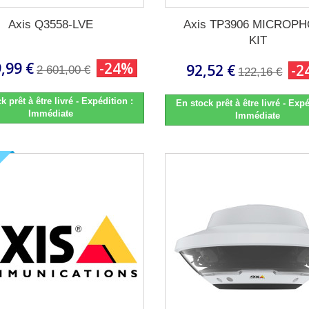
Axis Q3558-LVE
Axis TP3906 MICROP
KIT
,99 €
-24%
92,52 €
-2
2 601,00 €
122,16 €
k prêt à être livré - Expédition :
En stock prêt à être livré - Expé
Immédiate
Immédiate