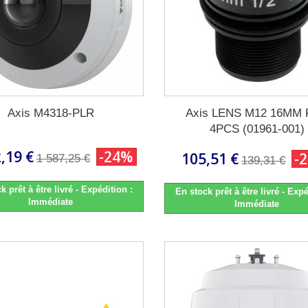
Axis M4318-PLR
Axis LENS M12 16MM 
4PCS (01961-001)
,19 €
-24%
105,51 €
-
1 587,25 €
139,31 €
k prêt à être livré - Expédition :
En stock prêt à être livré - Expé
Immédiate
Immédiate