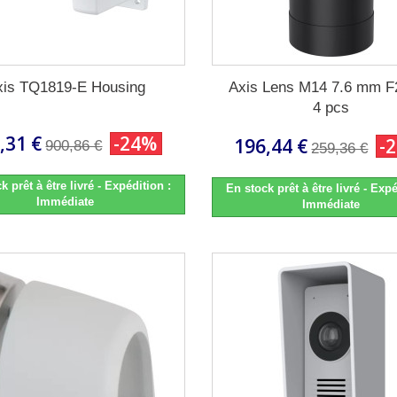
xis TQ1819-E Housing
Axis Lens M14 7.6 mm F
4 pcs
,31 €
-24%
196,44 €
-
900,86 €
259,36 €
k prêt à être livré - Expédition :
En stock prêt à être livré - Expé
Immédiate
Immédiate