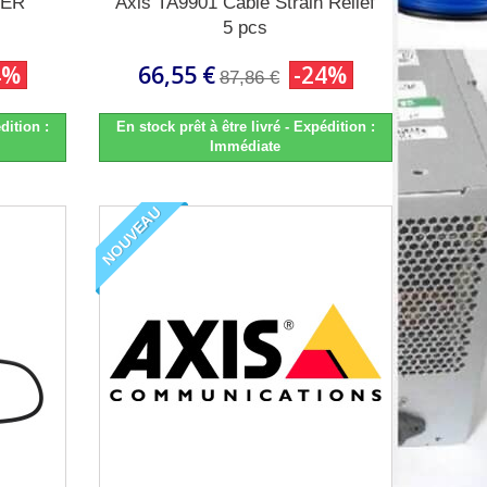
TER
Axis TA9901 Cable Strain Relief
5 pcs
4%
66,55 €
-24%
87,86 €
dition :
En stock prêt à être livré - Expédition :
Immédiate
NOUVEAU