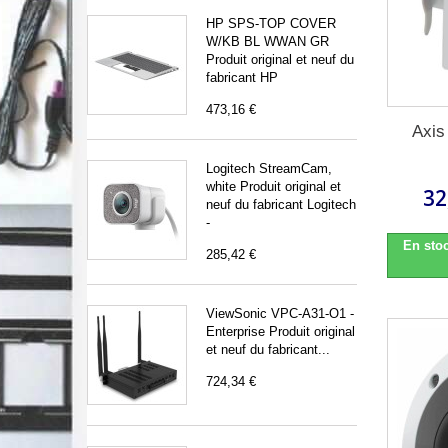
HP SPS-TOP COVER
W/KB BL WWAN GR
Produit original et neuf du
fabricant HP
473,16 €
Axis
Logitech StreamCam,
white Produit original et
32
neuf du fabricant Logitech
-
En stoc
285,42 €
ViewSonic VPC-A31-O1 -
Enterprise Produit original
et neuf du fabricant...
724,34 €