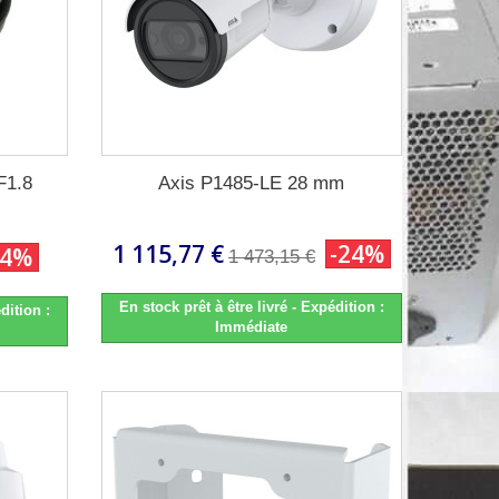
F1.8
Axis P1485-LE 28 mm
1 115,77 €
-24%
24%
1 473,15 €
En stock prêt à être livré - Expédition :
dition :
Immédiate