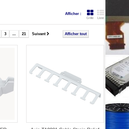
Afficher :
Grille
Liste
3
...
21
Suivant
Afficher tout