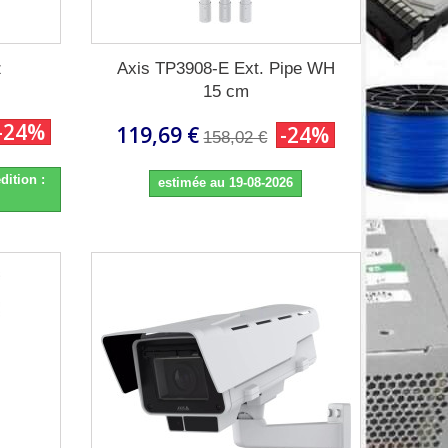
z
Axis TP3908-E Ext. Pipe WH
15 cm
-24%
119,69 €
-24%
158,02 €
dition :
estimée au 19-08-2026