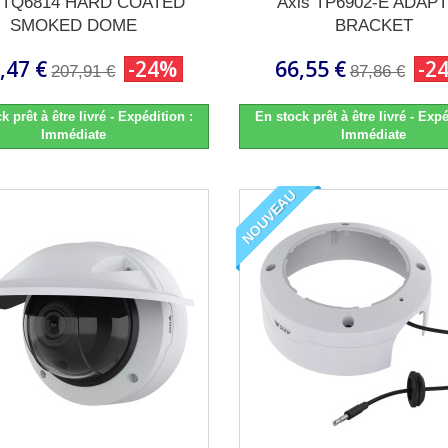
s TQ6814 HARD COATED
Axis TP6902-E ADAP
SMOKED DOME
BRACKET
,47 €
-24%
66,55 €
-2
207,91 €
87,86 €
k prêt à être livré - Expédition :
En stock prêt à être livré - Expé
Immédiate
Immédiate
NOUVEAU