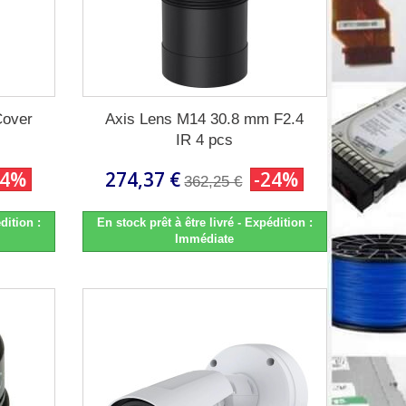
Cover
Axis Lens M14 30.8 mm F2.4
IR 4 pcs
24%
274,37 €
-24%
362,25 €
dition :
En stock prêt à être livré - Expédition :
Immédiate