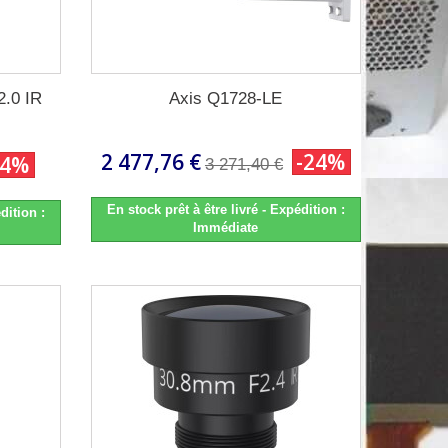
2.0 IR
Axis Q1728-LE
2 477,76 €
-24%
24%
3 271,40 €
En stock prêt à être livré - Expédition :
dition :
Immédiate