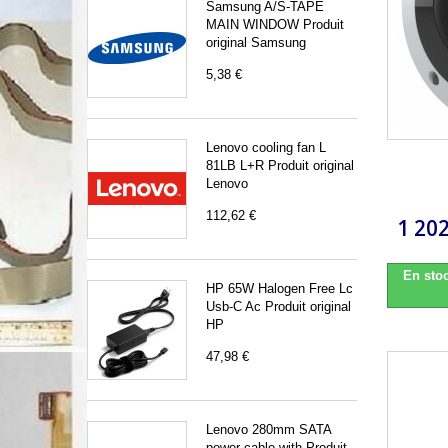
Samsung A/S-TAPE
MAIN WINDOW Produit
original Samsung
5,38 €
Lenovo cooling fan L
81LB L+R Produit original
Lenovo
112,62 €
1 202
En stoc
HP 65W Halogen Free Lc
Usb-C Ac Produit original
HP
47,98 €
Lenovo 280mm SATA
power cable with Produit