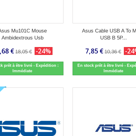
Asus Mu101C Mouse
Asus Cable USB A To M
Ambidextrous Usb
USB B 5P...
,68 €
-24%
7,85 €
-2
18,05 €
10,36 €
k prêt à être livré - Expédition :
En stock prêt à être livré - Expé
Immédiate
Immédiate