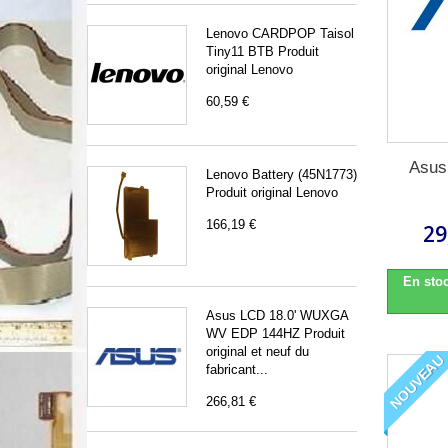
Lenovo CARDPOP Taisol
Tiny11 BTB Produit
original Lenovo
60,59 €
Asu
Lenovo Battery (45N1773)
Produit original Lenovo
166,19 €
29
En stoc
Asus LCD 18.0' WUXGA
WV EDP 144HZ Produit
original et neuf du
NOUVEAU
fabricant...
266,81 €