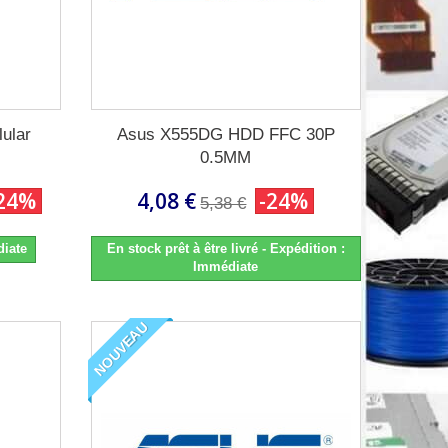
ular
Asus X555DG HDD FFC 30P
0.5MM
24%
4,08 €
-24%
5,38 €
diate
En stock prêt à être livré - Expédition :
Immédiate
NOUVEAU