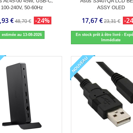
s Ac45-00 45W, USB-C,
Asus S3407QA LCD B
100-240V, 50-60Hz
ASSY OLED
,93 €
-24%
17,67 €
-2
48,70 €
23,31 €
estimée au 13-08-2026
En stock prêt à être livré - Expé
Immédiate
NOUVEAU