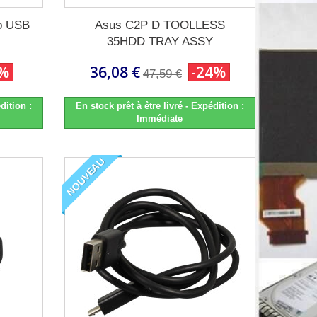
o USB
Asus C2P D TOOLLESS
35HDD TRAY ASSY
4%
36,08 €
-24%
47,59 €
dition :
En stock prêt à être livré - Expédition :
Immédiate
NOUVEAU