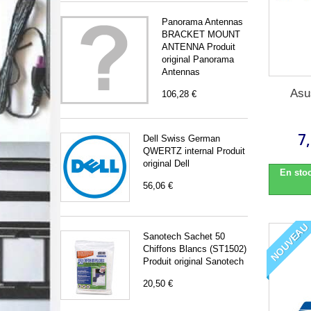
Panorama Antennas
BRACKET MOUNT
ANTENNA Produit
original Panorama
Antennas
Asu
106,28 €
7
Dell Swiss German
QWERTZ internal Produit
original Dell
En stoc
56,06 €
NOUVEAU
Sanotech Sachet 50
Chiffons Blancs (ST1502)
Produit original Sanotech
20,50 €