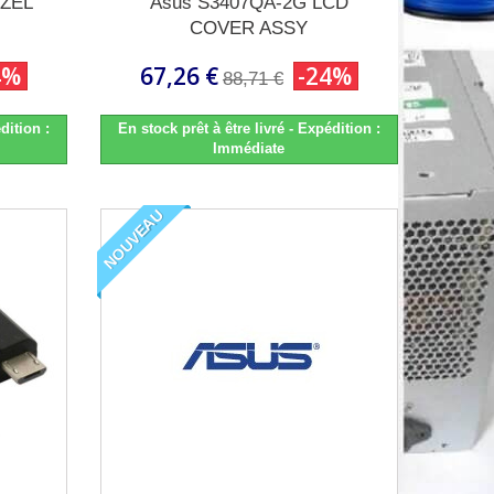
EZEL
Asus S3407QA-2G LCD
COVER ASSY
4%
67,26 €
-24%
88,71 €
dition :
En stock prêt à être livré - Expédition :
Immédiate
NOUVEAU