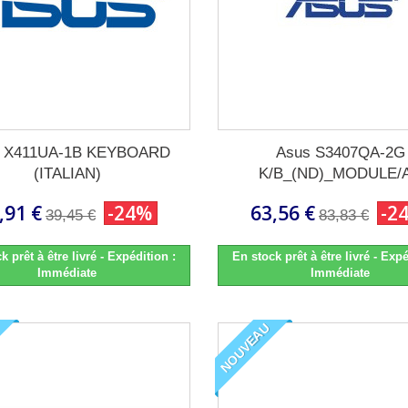
s X411UA-1B KEYBOARD
Asus S3407QA-2G
(ITALIAN)
K/B_(ND)_MODULE/
,91 €
-24%
63,56 €
-2
39,45 €
83,83 €
k prêt à être livré - Expédition :
En stock prêt à être livré - Expé
Immédiate
Immédiate
NOUVEAU