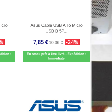
icro
Asus Cable USB A To Micro
USB B 5P...
4%
7,85 €
-24%
10,36 €
dition :
En stock prêt à être livré - Expédition :
Immédiate