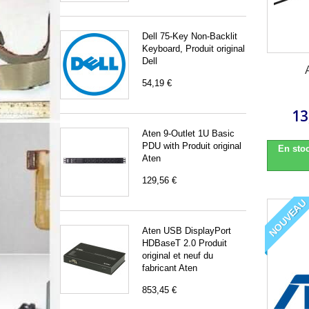
Dell 75-Key Non-Backlit
Keyboard, Produit original
Dell
54,19 €
13
Aten 9-Outlet 1U Basic
PDU with Produit original
En stoc
Aten
129,56 €
NOUVEAU
Aten USB DisplayPort
HDBaseT 2.0 Produit
original et neuf du
fabricant Aten
853,45 €