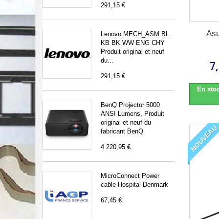
291,15 €
Asu
Lenovo MECH_ASM BL
KB BK WW ENG CHY
Produit original et neuf
du...
7
291,15 €
En stoc
BenQ Projector 5000
ANSI Lumens, Produit
original et neuf du
NOUVEAU
fabricant BenQ
4 220,95 €
MicroConnect Power
cable Hospital Denmark
67,45 €