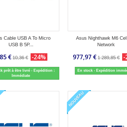
s Cable USB A To Micro
Asus Nighthawk M6 Cell
USB B 5P...
Network
,85 €
-24%
977,97 €
-
10,36 €
1 289,85 €
k prêt à être livré - Expédition :
En stock - Expédition immé
Immédiate
NOUVEAU