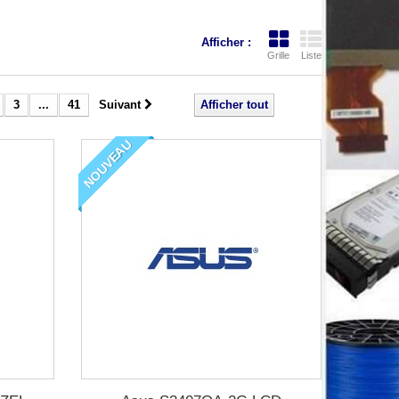
Afficher :
Grille
Liste
3
...
41
Suivant
Afficher tout
NOUVEAU