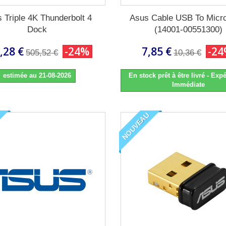
 Triple 4K Thunderbolt 4
Asus Cable USB To Micr
Dock
(14001-00551300)
,28 €
-24%
7,85 €
-2
505,52 €
10,36 €
estimée au 21-08-2026
En stock prêt à être livré - Expé
Immédiate
NOUVEAU