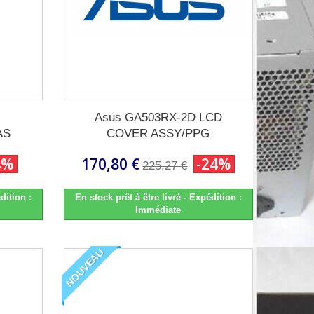
Asus GA503RX-2D LCD
AS
COVER ASSY/PPG
4%
170,80 €
-24%
225,27 €
dition :
En stock prêt à être livré - Expédition :
Immédiate
NOUVEAU