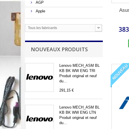
AGP
Asus
Apple
383
Tous les fabricants
NOUVEAUX PRODUITS
NOUVEAU
Lenovo MECH_ASM BL
KB BK WW ENG TRI
Produit original et neuf
du...
291,15 €
Lenovo MECH_ASM BL
KB BK WW ENG LTN
Produit original et neuf
du...