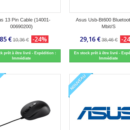
s 13 Pin Cable (14001-
Asus Usb-Bt600 Bluetoot
00690200)
Mbit/S
,85 €
-24%
29,16 €
-2
10,36 €
38,46 €
k prêt à être livré - Expédition :
En stock prêt à être livré - Expé
Immédiate
Immédiate
NOUVEAU