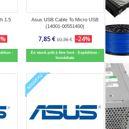
h 1.5
Asus USB Cable To Micro USB
(14001-00551400)
4%
7,85 €
-24%
10,36 €
dition :
En stock prêt à être livré - Expédition :
Immédiate
NOUVEAU