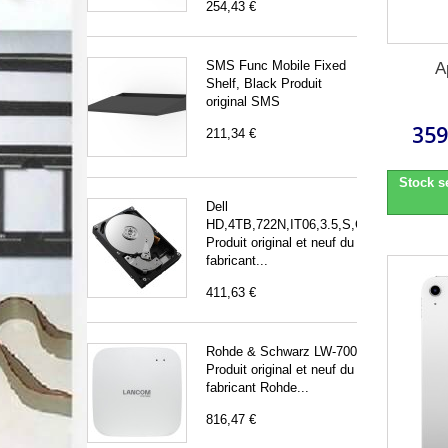
254,43 €
SMS Func Mobile Fixed
A
Shelf, Black Produit
original SMS
359
211,34 €
Stock s
Dell
HD,4TB,722N,IT06,3.5,S,CM,EC
Produit original et neuf du
fabricant...
411,63 €
Rohde & Schwarz LW-700
Produit original et neuf du
fabricant Rohde...
816,47 €