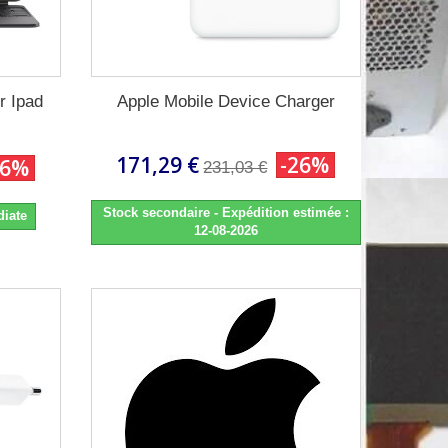
r Ipad
Apple Mobile Device Charger
171,29 €
-26%
26%
231,03 €
Stock secondaire - Expédition estimée :
diate
12-08-2026