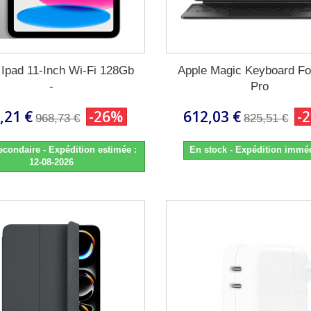
 Ipad 11-Inch Wi-Fi 128Gb
Apple Magic Keyboard Fo
-
Pro
,21 €
-26%
612,03 €
-
968,73 €
825,51 €
econdaire - Expédition estimée :
En stock - Expédition immé
12-08-2026