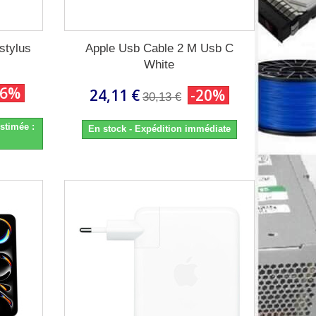
stylus
Apple Usb Cable 2 M Usb C
White
26%
24,11 €
-20%
30,13 €
stimée :
En stock - Expédition immédiate