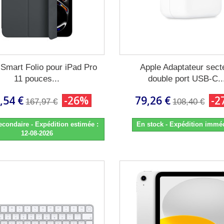
 Smart Folio pour iPad Pro
Apple Adaptateur sect
11 pouces...
double port USB-C..
,54 €
-26%
79,26 €
-2
167,97 €
108,40 €
econdaire - Expédition estimée :
En stock - Expédition immé
12-08-2026