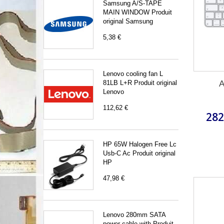
Samsung A/S-TAPE
MAIN WINDOW Produit
original Samsung
5,38 €
Lenovo cooling fan L
A
81LB L+R Produit original
Lenovo
112,62 €
282
HP 65W Halogen Free Lc
Usb-C Ac Produit original
HP
47,98 €
Lenovo 280mm SATA
power cable with Produit