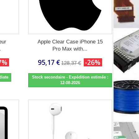
eur
Apple Clear Case iPhone 15
.
Pro Max with...
7%
95,17 €
-26%
128,37 €
diate
Stock secondaire - Expédition estimée :
12-08-2026