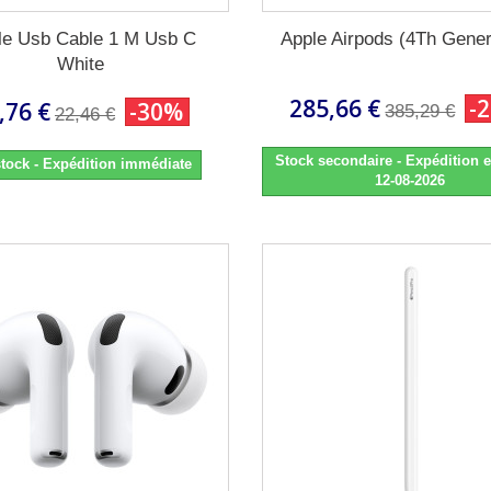
le Usb Cable 1 M Usb C
Apple Airpods (4Th Gener
White
285,66 €
-
,76 €
-30%
385,29 €
22,46 €
Stock secondaire - Expédition e
tock - Expédition immédiate
12-08-2026