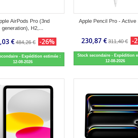
pple AirPods Pro (3nd
Apple Pencil Pro - Active 
generation), H2,...
230,87 €
-
,03 €
-26%
311,40 €
484,26 €
Stock secondaire - Expédition e
econdaire - Expédition estimée :
12-08-2026
12-08-2026