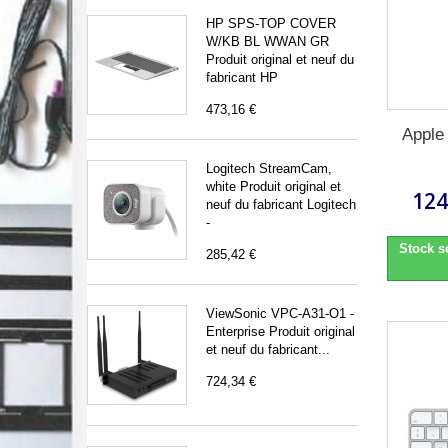
HP SPS-TOP COVER
W/KB BL WWAN GR
Produit original et neuf du
fabricant HP
473,16 €
Apple
Logitech StreamCam,
white Produit original et
124
neuf du fabricant Logitech
-
Stock s
285,42 €
ViewSonic VPC-A31-O1 -
Enterprise Produit original
et neuf du fabricant...
724,34 €