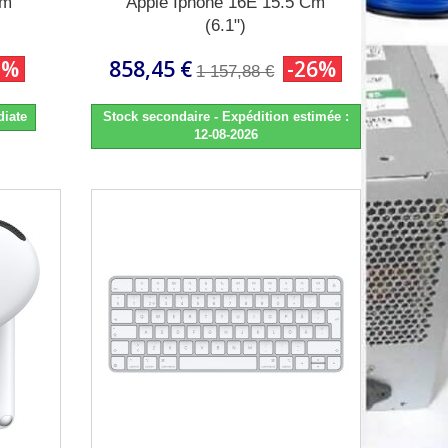
Mm
Apple Iphone 16E 15.5 Cm
(6.1")
0%
858,45 €
-26%
1 157,88 €
diate
Stock secondaire - Expédition estimée :
12-08-2026