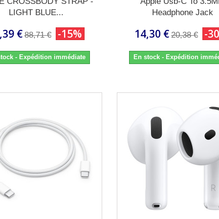
E CROSSBODY STRAP -
Apple Usb-C To 3.5
LIGHT BLUE...
Headphone Jack
,39 €
-15%
14,30 €
-3
88,71 €
20,38 €
tock - Expédition immédiate
En stock - Expédition immé