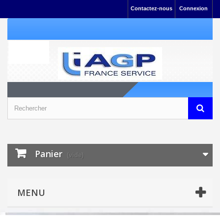
Contactez-nous
Connexion
Panier
(vide)
MENU