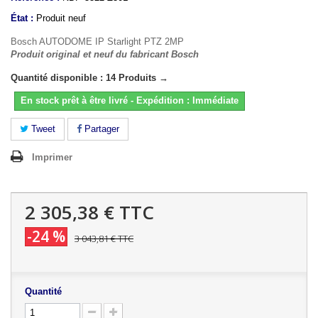
État :
Produit neuf
Bosch AUTODOME IP Starlight PTZ 2MP
Produit original et neuf du fabricant Bosch
Quantité disponible : 14 Produits →
En stock prêt à être livré - Expédition : Immédiate
Tweet
Partager
Imprimer
2 305,38 €
TTC
-24 %
3 043,81 €
TTC
Quantité