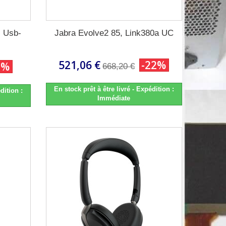
, Usb-
Jabra Evolve2 85, Link380a UC
521,06 €
-22%
2%
668,20 €
En stock prêt à être livré - Expédition :
dition :
Immédiate