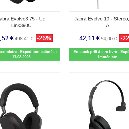
abra Evolve3 75 - Uc
Jabra Evolve 10 - Stereo
Link390C
A
,52 €
-26%
42,11 €
-2
498,41 €
54,00 €
econdaire - Expédition estimée :
En stock prêt à être livré - Expé
13-08-2026
Immédiate