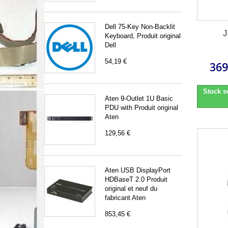
Dell 75-Key Non-Backlit
J
Keyboard, Produit original
Dell
54,19 €
369
Stock s
Aten 9-Outlet 1U Basic
PDU with Produit original
Aten
129,56 €
Aten USB DisplayPort
HDBaseT 2.0 Produit
original et neuf du
fabricant Aten
853,45 €