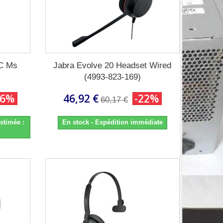
-C Ms
Jabra Evolve 20 Headset Wired
(4993-823-169)
26%
46,92 €
-22%
60,17 €
stimée :
En stock - Expédition immédiate