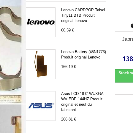
Lenovo CARDPOP Taisol
Tiny11 BTB Produit
original Lenovo
60,59 €
Jabr
Lenovo Battery (45N1773)
138
Produit original Lenovo
166,19 €
Stock s
Asus LCD 18.0' WUXGA
WV EDP 144HZ Produit
original et neuf du
fabricant...
266,81 €