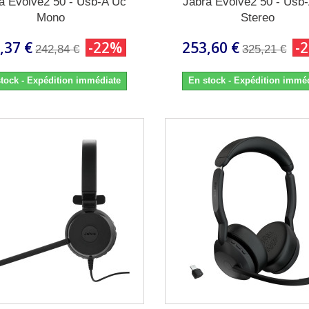
a Evolve2 50 - Usb-A Uc
Jabra Evolve2 50 - Usb
Mono
Stereo
,37 €
-22%
253,60 €
-
242,84 €
325,21 €
tock - Expédition immédiate
En stock - Expédition immé