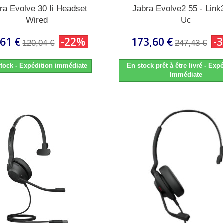
ra Evolve 30 Ii Headset
Jabra Evolve2 55 - Lin
Wired
Uc
,61 €
-22%
173,60 €
-
120,04 €
247,43 €
tock - Expédition immédiate
En stock prêt à être livré - Expé
Immédiate