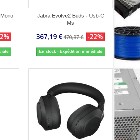
 Mono
Jabra Evolve2 Buds - Usb-C
Ms
22%
367,19 €
-22%
470,87 €
diate
En stock - Expédition immédiate