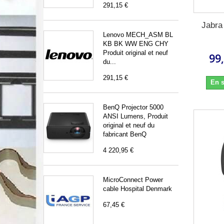
291,15 €
Jabra
Lenovo MECH_ASM BL
KB BK WW ENG CHY
Produit original et neuf
99
du...
291,15 €
En s
BenQ Projector 5000
ANSI Lumens, Produit
original et neuf du
fabricant BenQ
4 220,95 €
MicroConnect Power
cable Hospital Denmark
67,45 €