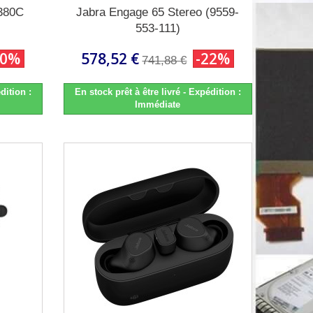
k380C
Jabra Engage 65 Stereo (9559-
553-111)
30%
578,52 €
-22%
741,88 €
dition :
En stock prêt à être livré - Expédition :
Immédiate