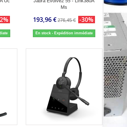
-A Uc
Jabra Evolve2 55 - Link380A
Ms
22%
193,96 €
-30%
276,45 €
diate
En stock - Expédition immédiate