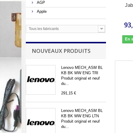
AGP
Jab
Apple
93
Tous les fabricants
En s
NOUVEAUX PRODUITS
Lenovo MECH_ASM BL
KB BK WW ENG TRI
Produit original et neuf
du...
291,15 €
Lenovo MECH_ASM BL
KB BK WW ENG LTN
Produit original et neuf
du...