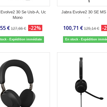
 Evolve2 30 Se Usb-A, Uc
Jabra Evolve2 30 SE MS
Mono
-
,55 €
-22%
100,71 €
-
127,66 €
129,14 €
tock - Expédition immédiate
En stock - Expédition immé