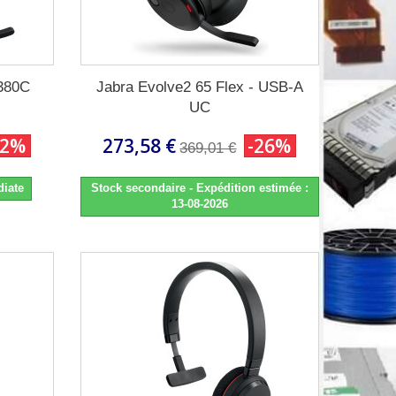
k380C
Jabra Evolve2 65 Flex - USB-A
UC
22%
273,58 €
-26%
369,01 €
diate
Stock secondaire - Expédition estimée :
13-08-2026