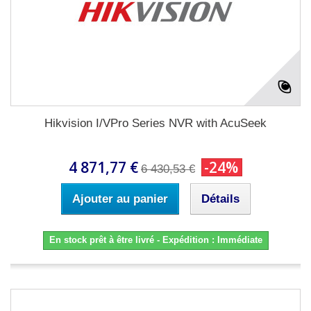
Hikvision I/VPro Series NVR with AcuSeek
4 871,77 €
-24%
6 430,53 €
Ajouter au panier
Détails
En stock prêt à être livré - Expédition : Immédiate