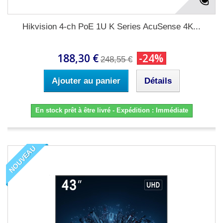
Hikvision 4-ch PoE 1U K Series AcuSense 4K...
188,30 €
-24%
248,55 €
Ajouter au panier
Détails
En stock prêt à être livré - Expédition : Immédiate
NOUVEAU