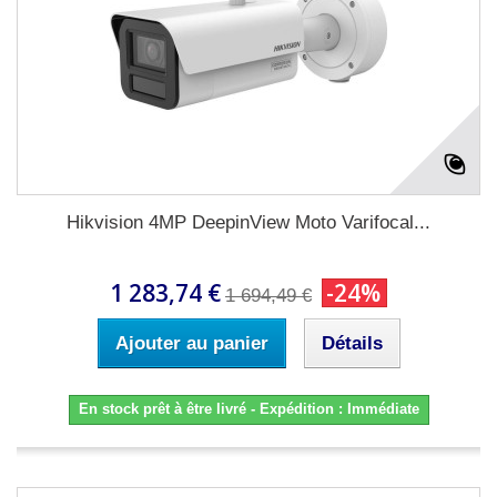
Hikvision 4MP DeepinView Moto Varifocal...
1 283,74 €
-24%
1 694,49 €
Ajouter au panier
Détails
En stock prêt à être livré - Expédition : Immédiate