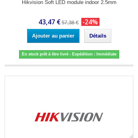
Hikvision Soft LED module indoor 2.5mm
43,47 €
-24%
57,38 €
Ajouter au panier
Détails
En stock prêt à être livré - Expédition : Immédiate