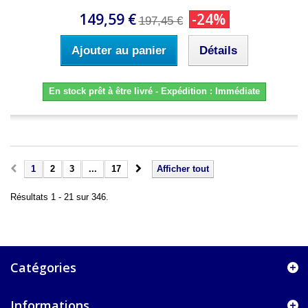
149,59 €
-24%
197,45 €
Ajouter au panier
Détails
En stock prêt à être livré - Expédition : Immédiate
1
2
3
...
17
Afficher tout
Résultats 1 - 21 sur 346.
Catégories
Informations