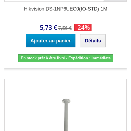
Hikvision DS-1NP6UEC0(IO-STD) 1M
5,73 €
-24%
7,56 €
Ajouter au panier
Détails
En stock prêt à être livré - Expédition : Immédiate