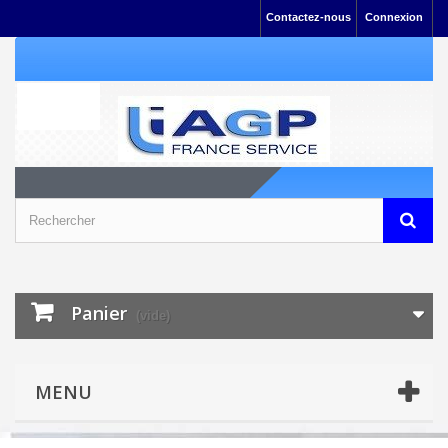
Contactez-nous
Connexion
Panier
(vide)
MENU