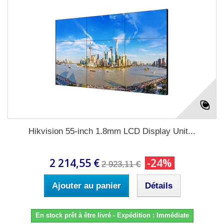
Hikvision 55-inch 1.8mm LCD Display Unit...
2 214,55 €
-24%
2 923,11 €
Ajouter au panier
Détails
En stock prêt à être livré - Expédition : Immédiate