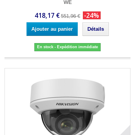
WE
418,17 €
-24%
551,96 €
Ajouter au panier
Détails
En stock - Expédition immédiate