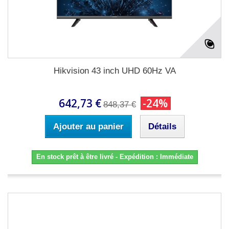
Hikvision 43 inch UHD 60Hz VA
642,73 €
-24%
848,37 €
Ajouter au panier
Détails
En stock prêt à être livré - Expédition : Immédiate