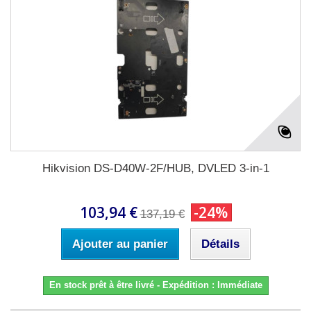
Hikvision DS-D40W-2F/HUB, DVLED 3-in-1
103,94 €
-24%
137,19 €
Ajouter au panier
Détails
En stock prêt à être livré - Expédition : Immédiate