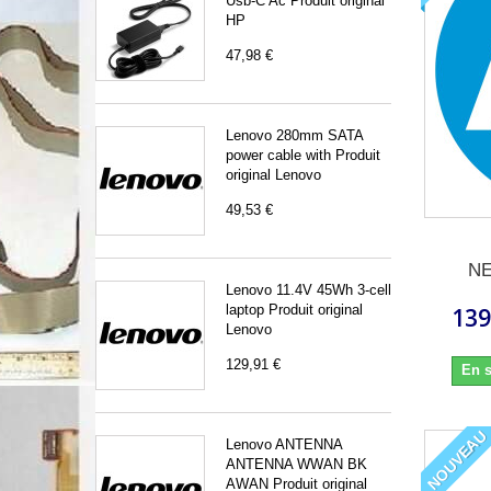
Usb-C Ac Produit original
HP
47,98 €
Lenovo 280mm SATA
power cable with Produit
original Lenovo
49,53 €
NE
Lenovo 11.4V 45Wh 3-cell
laptop Produit original
139
Lenovo
129,91 €
En s
NOUVEAU
Lenovo ANTENNA
ANTENNA WWAN BK
AWAN Produit original