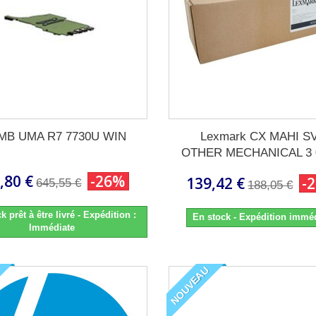
MB UMA R7 7730U WIN
Lexmark CX MAHI S
OTHER MECHANICAL 3 0
,80 €
-26%
139,42 €
-
645,55 €
188,05 €
k prêt à être livré - Expédition :
En stock - Expédition immé
Immédiate
NOUVEAU