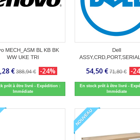
vo MECH_ASM BL KB BK
Dell
WW UKE TRI
ASSY,CRD,PORT,SERIAL
,28 €
-24%
54,50 €
-2
388,94 €
71,80 €
k prêt à être livré - Expédition :
En stock prêt à être livré - Expé
Immédiate
Immédiate
NOUVEAU