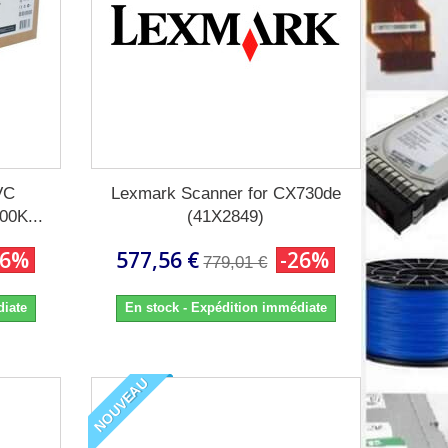
VC
Lexmark Scanner for CX730de
0K...
(41X2849)
26%
577,56 €
-26%
779,01 €
diate
En stock - Expédition immédiate
NOUVEAU