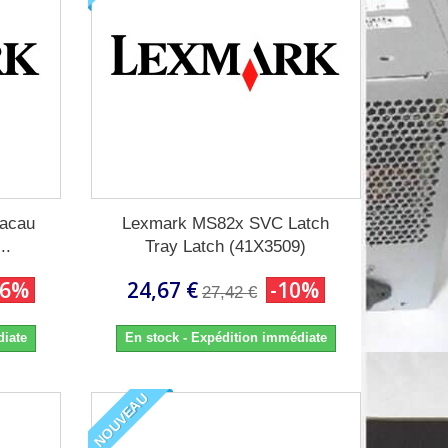
acau
Lexmark MS82x SVC Latch
..
Tray Latch (41X3509)
26%
24,67 €
-10%
27,42 €
diate
En stock - Expédition immédiate
NOUVEAU