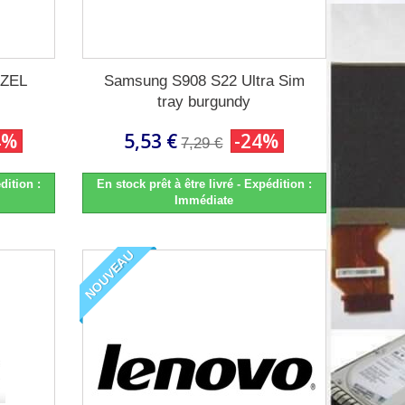
EZEL
Samsung S908 S22 Ultra Sim
tray burgundy
4%
5,53 €
-24%
7,29 €
dition :
En stock prêt à être livré - Expédition :
Immédiate
NOUVEAU