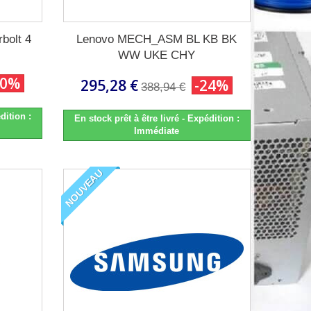
bolt 4
Lenovo MECH_ASM BL KB BK
WW UKE CHY
20%
295,28 €
-24%
388,94 €
dition :
En stock prêt à être livré - Expédition :
Immédiate
NOUVEAU