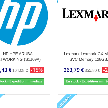
HP HPE ARUBA
Lexmark Lexmark CX M
TWORKING (S1J09A)
SVC Memory 128GB.
,43 €
-15%
263,79 €
-
164,08 €
355,80 €
tock - Expédition immédiate
En stock - Expédition immé
NOUVEAU