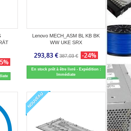
S
Lenovo MECH_ASM BL KB BK
RÄT
WW UKE SRX
293,83 €
-24%
387,03 €
15%
En stock prêt à être livré - Expédition :
Immédiate
diate
NOUVEAU