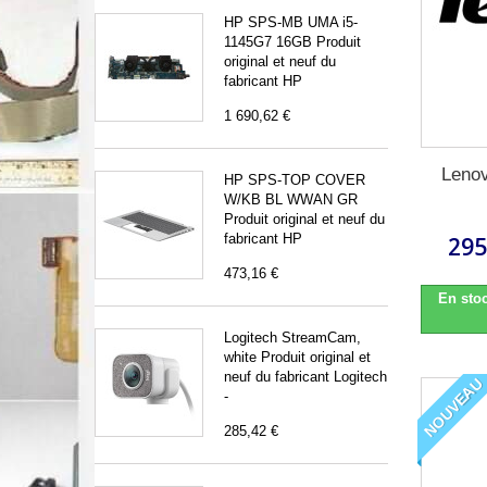
HP SPS-MB UMA i5-
1145G7 16GB Produit
original et neuf du
fabricant HP
1 690,62 €
Leno
HP SPS-TOP COVER
W/KB BL WWAN GR
Produit original et neuf du
fabricant HP
295
473,16 €
En stoc
Logitech StreamCam,
white Produit original et
neuf du fabricant Logitech
NOUVEAU
-
285,42 €