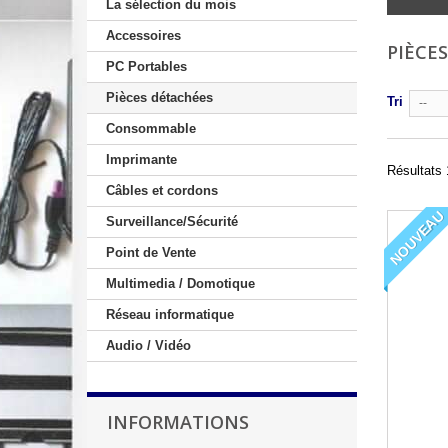
La sélection du mois
Accessoires
PIÈCE
PC Portables
Pièces détachées
Tri
--
Consommable
Imprimante
Résultats 
Câbles et cordons
NOUVEAU
Surveillance/Sécurité
Point de Vente
Multimedia / Domotique
Réseau informatique
Audio / Vidéo
INFORMATIONS