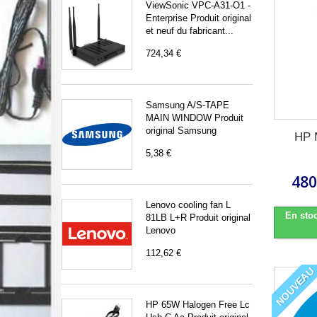
ViewSonic VPC-A31-O1 -
Enterprise Produit original
et neuf du fabricant...
724,34 €
Samsung A/S-TAPE
MAIN WINDOW Produit
original Samsung
HP 
5,38 €
480
Lenovo cooling fan L
En stoc
81LB L+R Produit original
Lenovo
112,62 €
NOUVEAU
HP 65W Halogen Free Lc