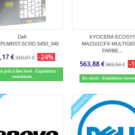
Dell
KYOCERA ECOSY
,PLMRST,SCRD,5450_3490
MA2101CFX MULTIGE
FARBE...
,17 €
-24%
319,07 €
563,88 €
-
663,54 €
k prêt à être livré - Expédition :
Immédiate
En stock - Expédition immé
NOUVEAU