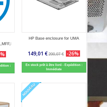
HP Base enclosure for UMA
,MFF,D14
149,01 €
-26%
4%
200,07 €
En stock prêt à être livré - Expédition :
dition :
Immédiate
NOUVEAU