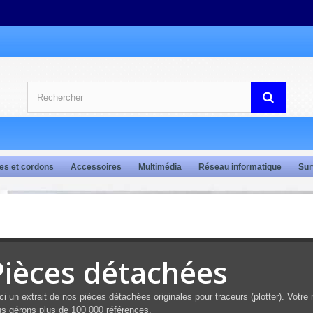
es et cordons
Accessoires
Multimédia
Réseau informatique
Sur
Pièces détachées
ci un extrait de nos pièces détachées originales pour traceurs (plotter). Votre
s gérons plus de 100 000 références.