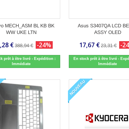
vo MECH_ASM BL KB BK
Asus S3407QA LCD B
WW UKE LTN
ASSY OLED
,28 €
-24%
17,67 €
-2
388,94 €
23,31 €
k prêt à être livré - Expédition :
En stock prêt à être livré - Expé
Immédiate
Immédiate
NOUVEAU