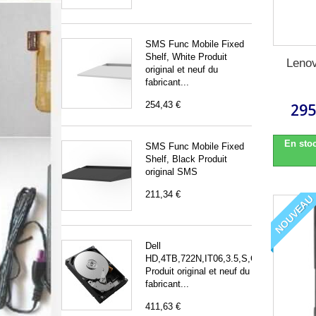
SMS Func Mobile Fixed
Shelf, White Produit
Leno
original et neuf du
fabricant...
254,43 €
295
En stoc
SMS Func Mobile Fixed
Shelf, Black Produit
original SMS
211,34 €
NOUVEAU
Dell
HD,4TB,722N,IT06,3.5,S,CM,EC
Produit original et neuf du
fabricant...
411,63 €