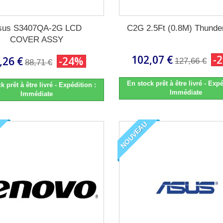
sus S3407QA-2G LCD
C2G 2.5Ft (0.8M) Thunder
COVER ASSY
102,07 €
-
,26 €
-24%
127,66 €
88,71 €
En stock prêt à être livré - Expé
k prêt à être livré - Expédition :
Immédiate
Immédiate
NOUVEAU