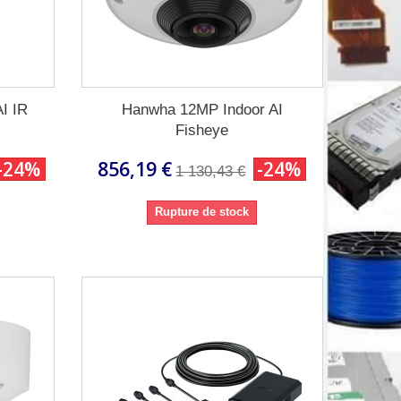
I IR
Hanwha 12MP Indoor AI
Fisheye
-24%
856,19 €
-24%
1 130,43 €
Rupture de stock