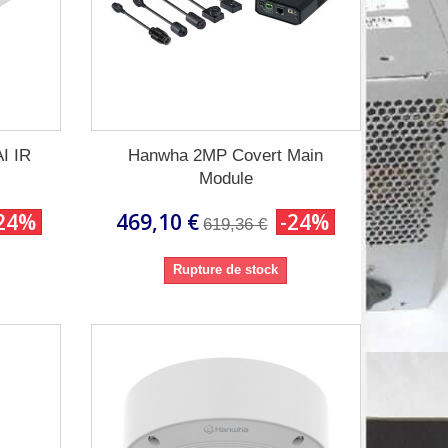
I IR
Hanwha 2MP Covert Main
Module
24%
469,10 €
-24%
619,36 €
Rupture de stock