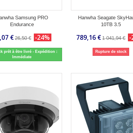
anwha Samsung PRO
Hanwha Seagate SkyHa
Endurance
10TB 3.5
,07 €
-24%
789,16 €
-
26,50 €
1 041,94 €
k prêt à être livré - Expédition :
Rupture de stock
Immédiate