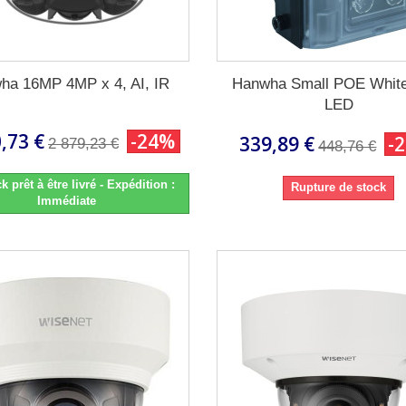
ha 16MP 4MP x 4, AI, IR
Hanwha Small POE White
LED
,73 €
-24%
339,89 €
-
2 879,23 €
448,76 €
k prêt à être livré - Expédition :
Rupture de stock
Immédiate