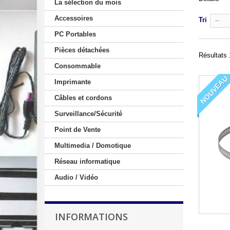
La sélection du mois
Accessoires
Tri
--
PC Portables
Pièces détachées
Résultats 
Consommable
NOUVEAU
Imprimante
Câbles et cordons
Surveillance/Sécurité
Point de Vente
Multimedia / Domotique
Réseau informatique
Audio / Vidéo
INFORMATIONS