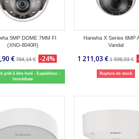
wha 5MP DOME 7MM FI
Hanwha X Series 6MP A
(XND-8040R)
Vandal
,90 €
-24%
1 211,03 €
784,14 €
1 598,93 €
k prêt à être livré - Expédition :
Rupture de stock
Immédiate