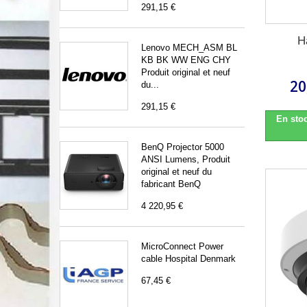
291,15 €
H
Lenovo MECH_ASM BL
KB BK WW ENG CHY
Produit original et neuf
20
du...
291,15 €
En stoc
BenQ Projector 5000
ANSI Lumens, Produit
original et neuf du
fabricant BenQ
4 220,95 €
MicroConnect Power
cable Hospital Denmark
67,45 €