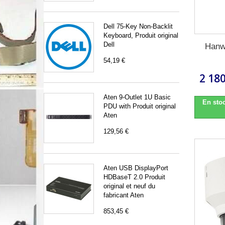
Dell 75-Key Non-Backlit
Keyboard, Produit original
Dell
Hanw
54,19 €
2 180
Aten 9-Outlet 1U Basic
En stoc
PDU with Produit original
Aten
129,56 €
Aten USB DisplayPort
HDBaseT 2.0 Produit
original et neuf du
fabricant Aten
853,45 €