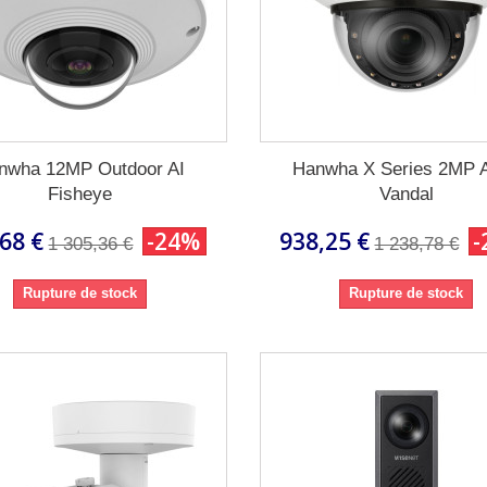
nwha 12MP Outdoor AI
Hanwha X Series 2MP A
Fisheye
Vandal
68 €
-24%
938,25 €
-
1 305,36 €
1 238,78 €
Rupture de stock
Rupture de stock