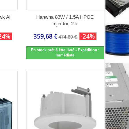
wk AI
Hanwha 83W / 1.5A HPOE
Injector, 2 x
24%
359,68 €
-24%
474,89 €
En stock prêt à être livré - Expédition :
Immédiate