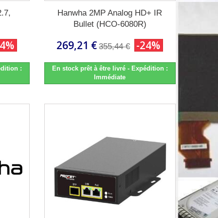
.7,
Hanwha 2MP Analog HD+ IR
Bullet (HCO-6080R)
24%
269,21 €
-24%
355,44 €
dition :
En stock prêt à être livré - Expédition :
Immédiate