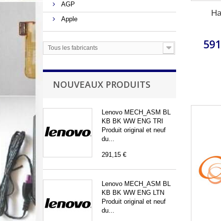
AGP
Ha
Apple
591
Tous les fabricants
NOUVEAUX PRODUITS
Lenovo MECH_ASM BL
KB BK WW ENG TRI
Produit original et neuf
du...
291,15 €
Lenovo MECH_ASM BL
KB BK WW ENG LTN
Produit original et neuf
du...