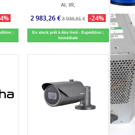
AI, IR,
24%
2 983,26 €
-24%
3 938,81 €
dition :
En stock prêt à être livré - Expédition :
Immédiate