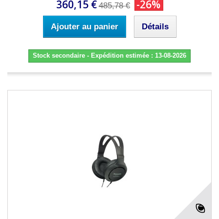
360,15 €
-26%
485,78 €
Ajouter au panier
Détails
Stock secondaire - Expédition estimée : 13-08-2026