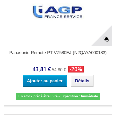
Panasonic Remote PT-VZ580EJ (N2QAYA000183)
43,81 €
-20%
54,80 €
Ajouter au panier
Détails
En stock prêt à être livré - Expédition : Immédiate