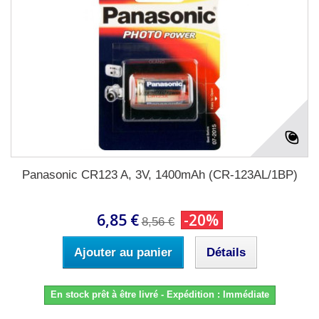
Panasonic CR123 A, 3V, 1400mAh (CR-123AL/1BP)
6,85 €
-20%
8,56 €
Ajouter au panier
Détails
En stock prêt à être livré - Expédition : Immédiate