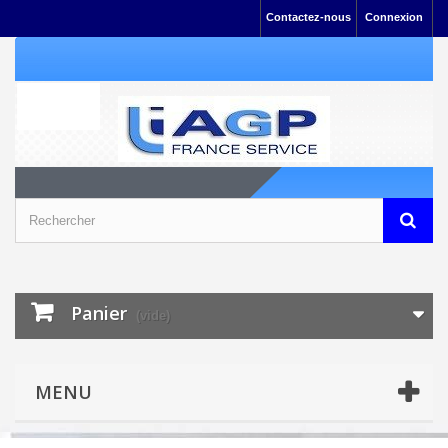
Contactez-nous
Connexion
Panier
(vide)
MENU