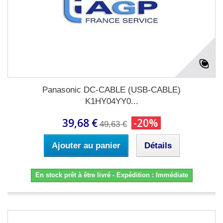
Panasonic DC-CABLE (USB-CABLE)
K1HY04YY0...
39,68 €
-20%
49,63 €
Ajouter au panier
Détails
En stock prêt à être livré - Expédition : Immédiate