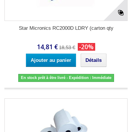
Star Micronics RC2000D LDRY (carton qty
14,81 €
-20%
18,53 €
Ajouter au panier
Détails
En stock prêt à être livré - Expédition : Immédiate