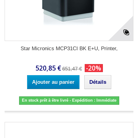
Star Micronics MCP31CI BK E+U, Printer,
520,85 €
-20%
651,47 €
Ajouter au panier
Détails
En stock prêt à être livré - Expédition : Immédiate