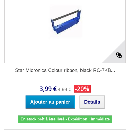
Star Micronics Colour ribbon, black RC-7KB...
3,99 €
-20%
4,99 €
Ajouter au panier
Détails
En stock prêt à être livré - Expédition : Immédiate