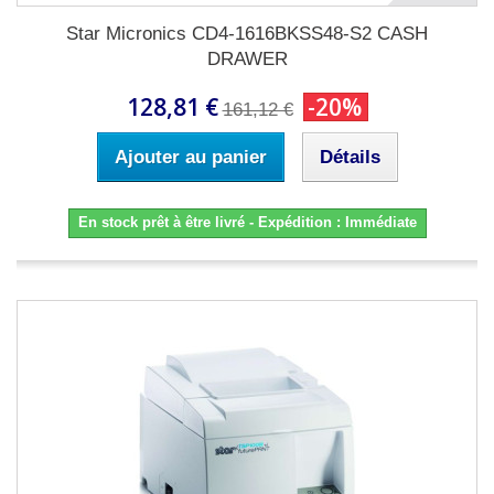
Star Micronics CD4-1616BKSS48-S2 CASH
DRAWER
128,81 €
-20%
161,12 €
Ajouter au panier
Détails
En stock prêt à être livré - Expédition : Immédiate