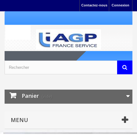
Contactez-nous
Connexion
Panier
(vide)
MENU