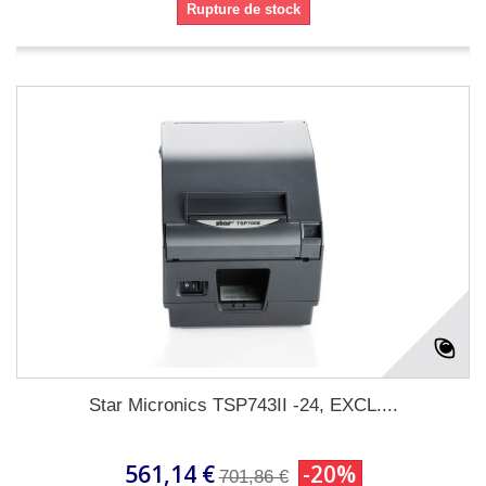
Rupture de stock
Star Micronics TSP743II -24, EXCL....
561,14 €
-20%
701,86 €