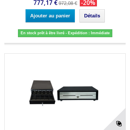
777,17 €
-20%
972,08 €
Ajouter au panier
Détails
En stock prêt à être livré - Expédition : Immédiate