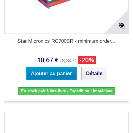
Star Micronics RC700BR - minimum order...
10,67 €
-20%
13,34 €
Ajouter au panier
Détails
En stock prêt à être livré - Expédition : Immédiate