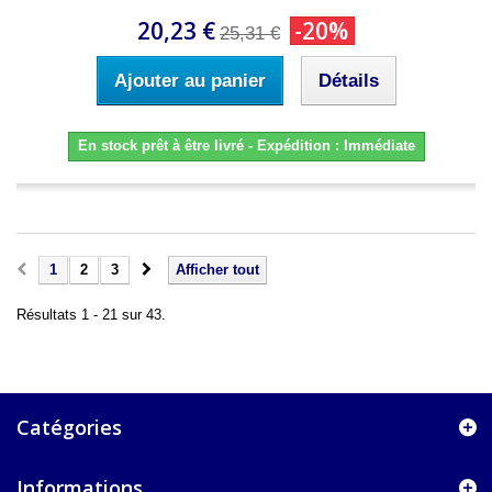
20,23 €
-20%
25,31 €
Ajouter au panier
Détails
En stock prêt à être livré - Expédition : Immédiate
1
2
3
Afficher tout
Résultats 1 - 21 sur 43.
Catégories
Informations