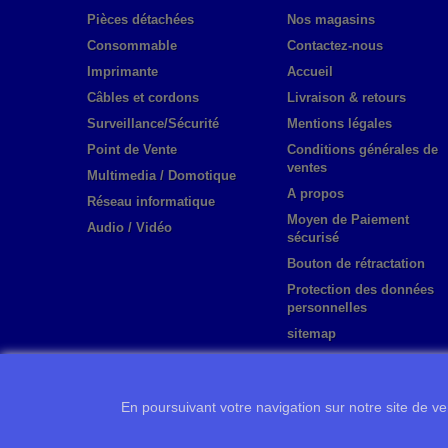
Pièces détachées
Nos magasins
Consommable
Contactez-nous
Imprimante
Accueil
Câbles et cordons
Livraison & retours
Surveillance/Sécurité
Mentions légales
Point de Vente
Conditions générales de
ventes
Multimedia / Domotique
A propos
Réseau informatique
Moyen de Paiement
Audio / Vidéo
sécurisé
Bouton de rétractation
Protection des données
personnelles
sitemap
En poursuivant votre navigation sur notre site de ven