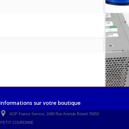
Informations sur votre boutique
AGP France Service, 1690 Rue Aristide Briand 76650
PETIT COURONNE