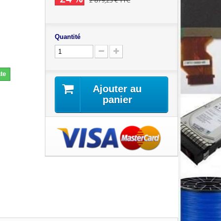
2 879,23 €
TTC
Quantité
te
Ajouter au
panier