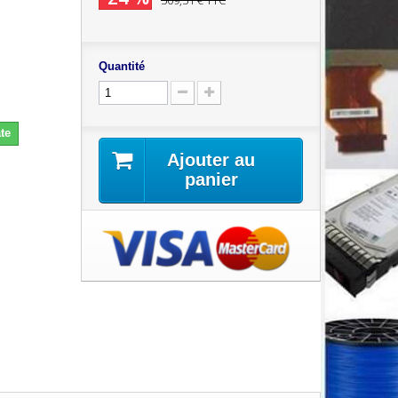
509,51 €
TTC
Quantité
te
Ajouter au
panier