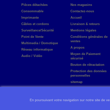
Pièces détachées
Nos magasins
Consommable
Contactez-nous
Imprimante
Accueil
Câbles et cordons
Livraison & retours
Surveillance/Sécurité
Mentions légales
Point de Vente
Conditions générales de
ventes
Multimedia / Domotique
A propos
Réseau informatique
Moyen de Paiement
Audio / Vidéo
sécurisé
Bouton de rétractation
Protection des données
personnelles
sitemap
En poursuivant votre navigation sur notre site de ven