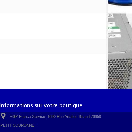
Informations sur votre boutique
AGP France Service, 1690 Rue Aristide Briand 76650
PETIT COURONNE