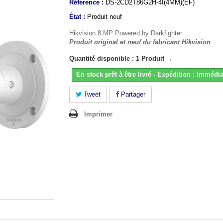
Référence :
DS-2CD2T86G2H-4I(4MM)(EF)
État :
Produit neuf
Hikvision 8 MP Powered by Darkfighter
Produit original et neuf du fabricant Hikvision
Quantité disponible : 1 Produit →
En stock prêt à être livré - Expédition : Immédia
Tweet
Partager
Imprimer