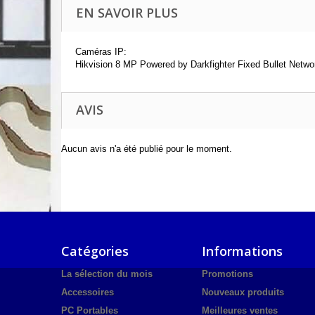
EN SAVOIR PLUS
Caméras IP:
Hikvision 8 MP Powered by Darkfighter Fixed Bullet Netw
AVIS
Aucun avis n'a été publié pour le moment.
Catégories
Informations
La sélection du mois
Promotions
Accessoires
Nouveaux produits
PC Portables
Meilleures ventes