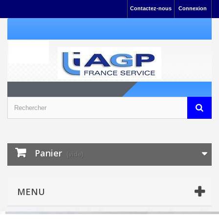
Contactez-nous
Connexion
Panier
(vide)
MENU