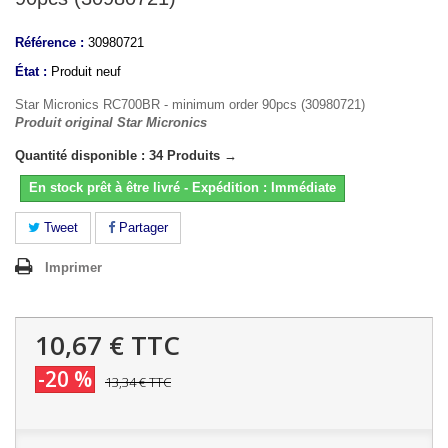
Référence :
30980721
État :
Produit neuf
Star Micronics RC700BR - minimum order 90pcs (30980721)
Produit original Star Micronics
Quantité disponible : 34 Produits →
En stock prêt à être livré - Expédition : Immédiate
Tweet
Partager
Imprimer
10,67 €
TTC
-20 %
13,34 €
TTC