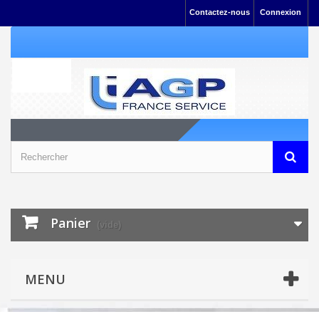
Contactez-nous
Connexion
Panier
(vide)
MENU