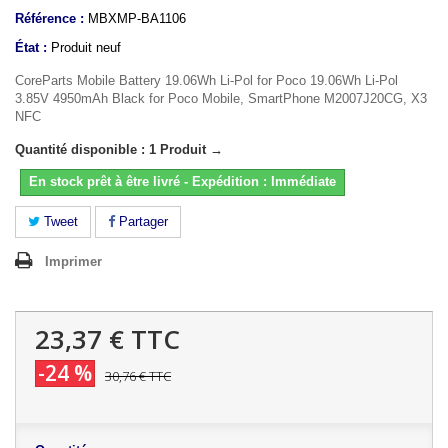
Référence :
MBXMP-BA1106
État :
Produit neuf
CoreParts Mobile Battery 19.06Wh Li-Pol for Poco 19.06Wh Li-Pol
3.85V 4950mAh Black for Poco Mobile, SmartPhone M2007J20CG, X3
NFC
Quantité disponible : 1 Produit →
En stock prêt à être livré - Expédition : Immédiate
Tweet
Partager
Imprimer
23,37 €
TTC
-24 %
30,76 €
TTC