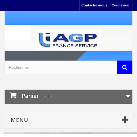
Contactez-nous
Connexion
Panier
(vide)
MENU