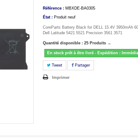
Référence :
MBXDE-BA0305
État :
Produit neuf
CoreParts Battery Black for DELL 15.4V 3950mAh 
Dell Latitude 5421 5521 Precision 3561 3571
Quantité disponible : 25 Produits →
En stock prêt à être livré - Expédition : Immédia
Tweet
Partager
Imprimer