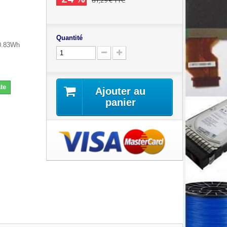
81,29 €
TTC
Quantité
60.83Wh
te
Ajouter au
panier