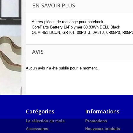
EN SAVOIR PLUS
Autres pièces de rechange pour notebook:
CoreParts Battery Li-Polymer 60.83Wh DELL Black
OEM 451-BCUN, GRT01, 00P3TJ, 0P3TJ, 0R05P0, R05P
AVIS
Aucun avis n'a été publié pour le moment.
Catégories
Informations
La sélection du mois
Promotions
Accessoires
Nouveaux produits