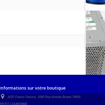
Informations sur votre boutique
AGP France Service, 1690 Rue Aristide Briand 76650
PETIT COURONNE