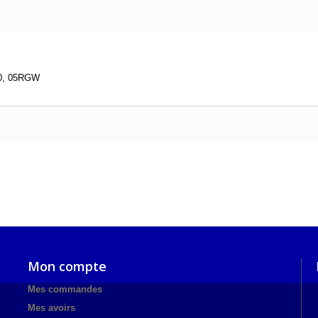
0, 05RGW
Mon compte
Mes commandes
Mes avoirs