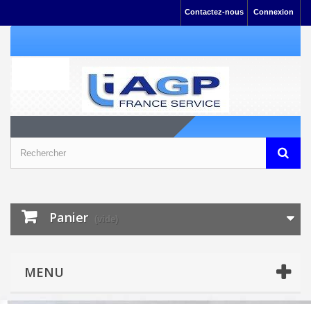
Contactez-nous
Connexion
Panier
(vide)
MENU