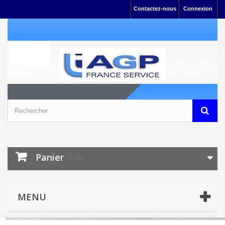
Contactez-nous
Connexion
Panier
(vide)
MENU