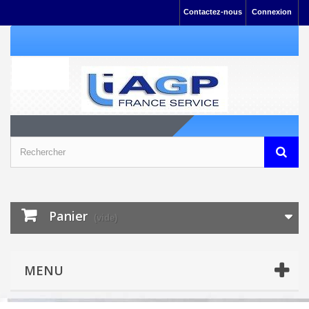
Contactez-nous
Connexion
Panier
(vide)
MENU