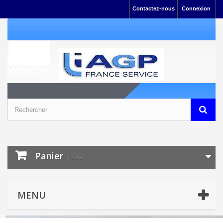
Contactez-nous
Connexion
Panier
(vide)
MENU