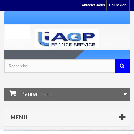
Contactez-nous
Connexion
Panier
(vide)
MENU