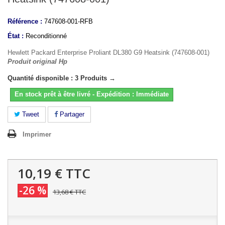
Référence :
747608-001-RFB
État :
Reconditionné
Hewlett Packard Enterprise Proliant DL380 G9 Heatsink (747608-001)
Produit original Hp
Quantité disponible : 3 Produits →
En stock prêt à être livré - Expédition : Immédiate
Tweet
Partager
Imprimer
10,19 €
TTC
-26 %
13,68 €
TTC