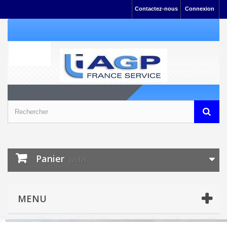
Contactez-nous
Connexion
Panier
(vide)
MENU