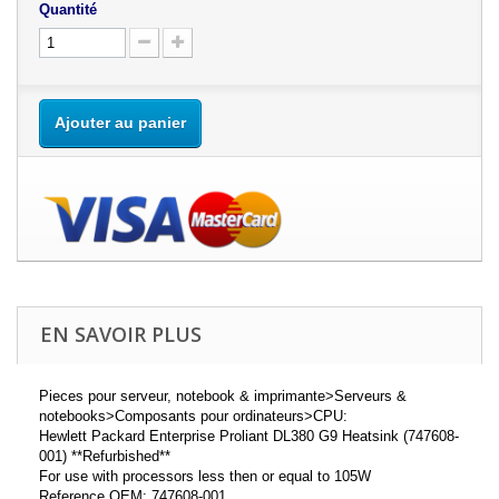
Quantité
Ajouter au panier
EN SAVOIR PLUS
Pieces pour serveur, notebook & imprimante>Serveurs &
notebooks>Composants pour ordinateurs>CPU:
Hewlett Packard Enterprise Proliant DL380 G9 Heatsink (747608-
001) **Refurbished**
For use with processors less then or equal to 105W
Reference OEM: 747608-001