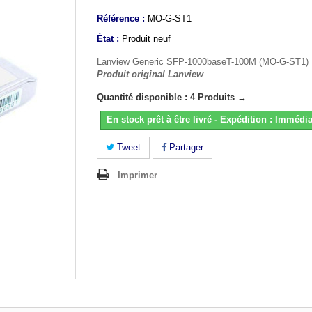
Référence :
MO-G-ST1
État :
Produit neuf
Lanview Generic SFP-1000baseT-100M (MO-G-ST1)
Produit original Lanview
Quantité disponible : 4 Produits →
En stock prêt à être livré - Expédition : Immédia
Tweet
Partager
Imprimer