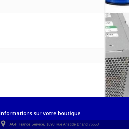
Informations sur votre boutique
AGP France Service, 1690 Rue Aristide Briand 76650