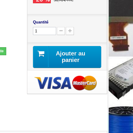
56,76 €
TTC
Quantité
te
Ajouter au
panier