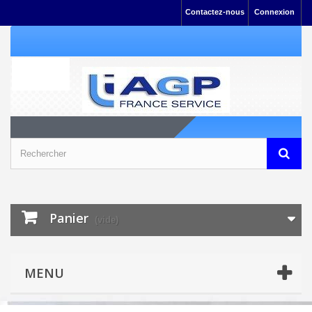
Contactez-nous
Connexion
Panier
(vide)
MENU