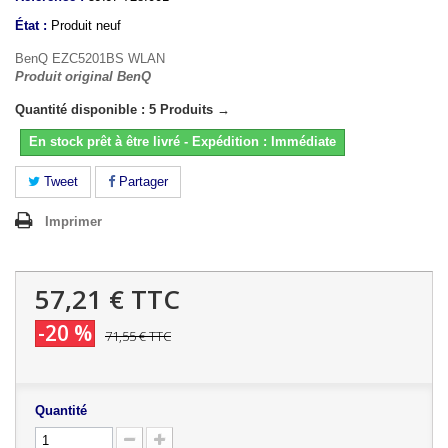
État :
Produit neuf
BenQ EZC5201BS WLAN
Produit original BenQ
Quantité disponible : 5 Produits →
En stock prêt à être livré - Expédition : Immédiate
Tweet
Partager
Imprimer
57,21 €
TTC
-20 %
71,55 €
TTC
Quantité