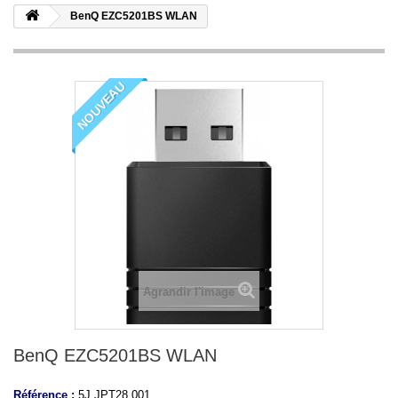
BenQ EZC5201BS WLAN
NOUVEAU
Agrandir l'image
BenQ EZC5201BS WLAN
Référence :
5J.JPT28.001