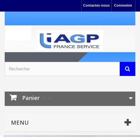
Contactez-nous
Connexion
Panier
(vide)
MENU