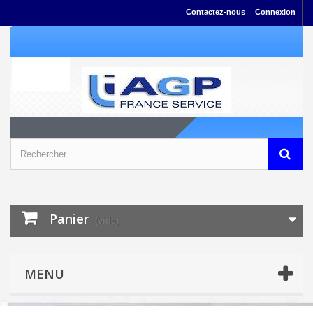
Contactez-nous
Connexion
Panier
(vide)
MENU