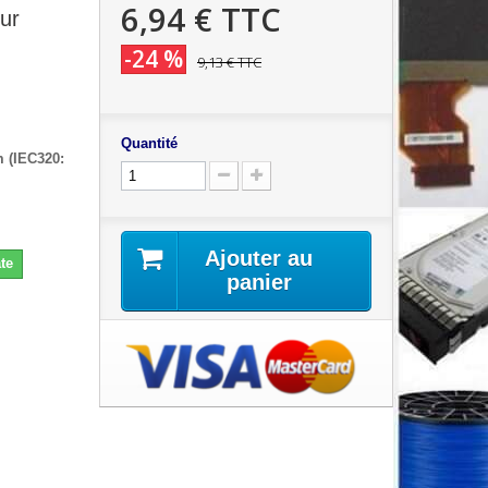
6,94 €
TTC
ur
-24 %
9,13 €
TTC
Quantité
(IEC320:
Ajouter au
te
panier