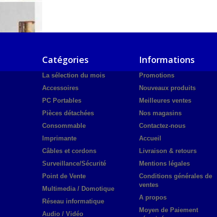
Catégories
Informations
La sélection du mois
Promotions
Accessoires
Nouveaux produits
PC Portables
Meilleures ventes
Pièces détachées
Nos magasins
Consommable
Contactez-nous
Imprimante
Accueil
Câbles et cordons
Livraison & retours
Surveillance/Sécurité
Mentions légales
Point de Vente
Conditions générales de
ventes
Multimedia / Domotique
A propos
Réseau informatique
Moyen de Paiement
Audio / Vidéo