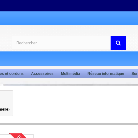
es et cordons
Accessoires
Multimédia
Réseau informatique
Sur
melle)