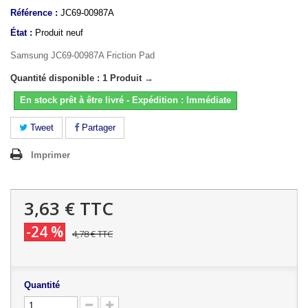
Référence :
JC69-00987A
État :
Produit neuf
Samsung JC69-00987A Friction Pad
Quantité disponible : 1 Produit →
En stock prêt à être livré - Expédition : Immédiate
Tweet
Partager
Imprimer
3,63 €
TTC
-24 %
4,78 €
TTC
Quantité