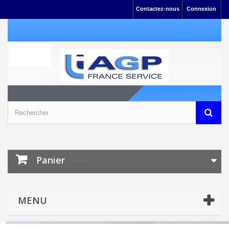
Contactez-nous
Connexion
Panier
(vide)
MENU