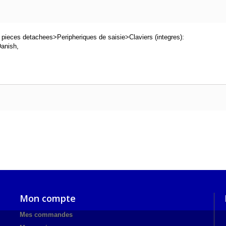
ieces detachees>Peripheriques de saisie>Claviers (integres):
anish,
Mon compte
Mes commandes