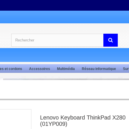
es et cordons
Accessoires
Multimédia
Réseau informatique
Sur
Lenovo Keyboard ThinkPad X280
(01YP009)