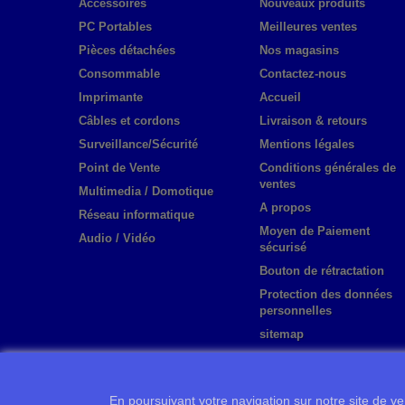
Accessoires
Nouveaux produits
PC Portables
Meilleures ventes
Pièces détachées
Nos magasins
Consommable
Contactez-nous
Imprimante
Accueil
Câbles et cordons
Livraison & retours
Surveillance/Sécurité
Mentions légales
Point de Vente
Conditions générales de
ventes
Multimedia / Domotique
A propos
Réseau informatique
Moyen de Paiement
Audio / Vidéo
sécurisé
Bouton de rétractation
Protection des données
personnelles
sitemap
En poursuivant votre navigation sur notre site de ven