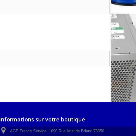
Informations sur votre boutique
AGP France Service, 1690 Rue Aristide Briand 76650