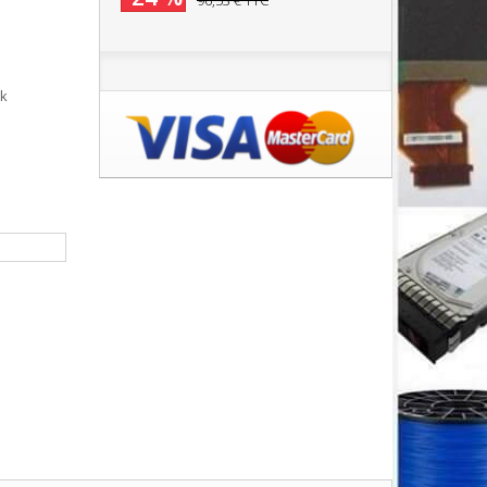
96,53 €
TTC
ok