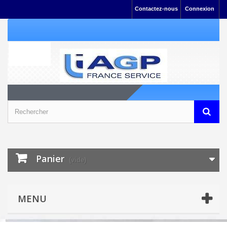
Contactez-nous
Connexion
Panier
(vide)
MENU