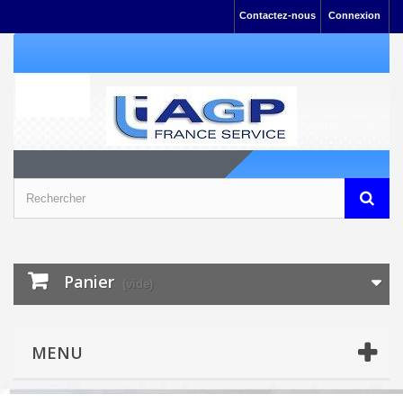
Contactez-nous
Connexion
Panier
(vide)
MENU