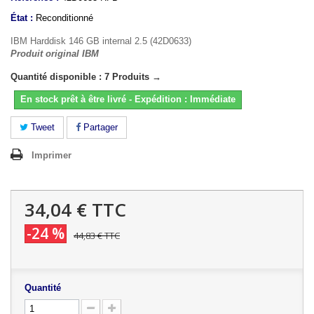
État :
Reconditionné
IBM Harddisk 146 GB internal 2.5 (42D0633)
Produit original IBM
Quantité disponible : 7 Produits →
En stock prêt à être livré - Expédition : Immédiate
Tweet
Partager
Imprimer
34,04 €
TTC
-24 %
44,83 €
TTC
Quantité