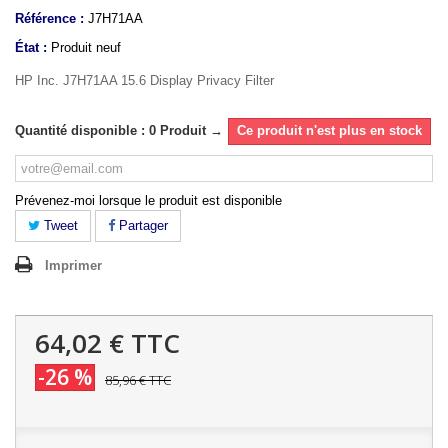
Référence :
J7H71AA
État :
Produit neuf
HP Inc. J7H71AA 15.6 Display Privacy Filter
Quantité disponible : 0 Produit →
Ce produit n'est plus en stock
Prévenez-moi lorsque le produit est disponible
Tweet
Partager
Imprimer
64,02 €
TTC
-26 %
85,96 €
TTC