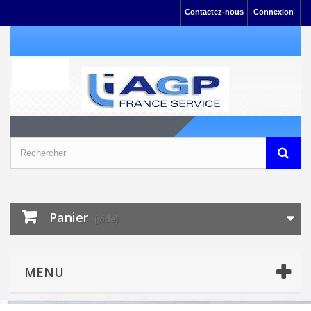
Contactez-nous
Connexion
Panier
(vide)
MENU