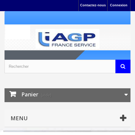
Contactez-nous
Connexion
Panier
(vide)
MENU