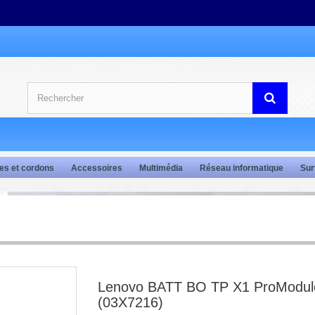
es et cordons
Accessoires
Multimédia
Réseau informatique
Sur
Lenovo BATT BO TP X1 ProModul
(03X7216)