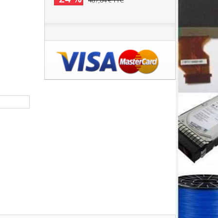
487,84 €
TTC