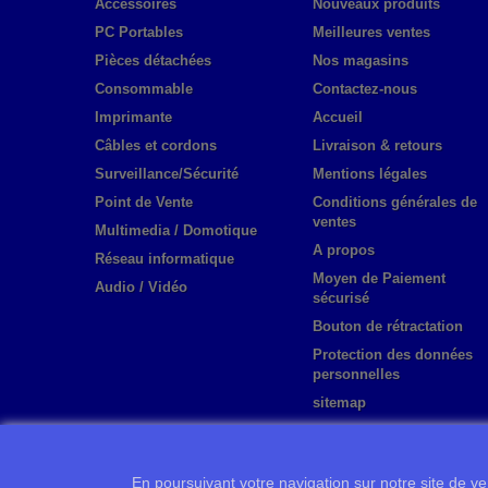
Accessoires
Nouveaux produits
PC Portables
Meilleures ventes
Pièces détachées
Nos magasins
Consommable
Contactez-nous
Imprimante
Accueil
Câbles et cordons
Livraison & retours
Surveillance/Sécurité
Mentions légales
Point de Vente
Conditions générales de
ventes
Multimedia / Domotique
A propos
Réseau informatique
Moyen de Paiement
Audio / Vidéo
sécurisé
Bouton de rétractation
Protection des données
personnelles
sitemap
En poursuivant votre navigation sur notre site de ven