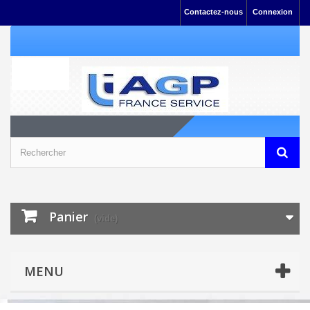
Contactez-nous
Connexion
Panier
(vide)
MENU