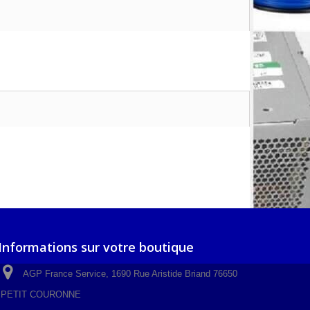
Informations sur votre boutique
AGP France Service, 1690 Rue Aristide Briand 76650
PETIT COURONNE