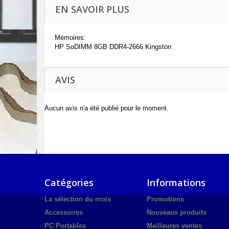
EN SAVOIR PLUS
Mémoires:
HP SoDIMM 8GB DDR4-2666 Kingston
AVIS
Aucun avis n'a été publié pour le moment.
Catégories
Informations
La sélection du mois
Promotions
Accessoires
Nouveaux produits
PC Portables
Meilleures ventes