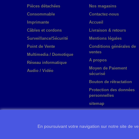
Pièces détachées
Nos magasins
Consommable
Contactez-nous
Imprimante
Accueil
Câbles et cordons
Livraison & retours
Surveillance/Sécurité
Mentions légales
Point de Vente
Conditions générales de
ventes
Multimedia / Domotique
A propos
Réseau informatique
Moyen de Paiement
Audio / Vidéo
sécurisé
Bouton de rétractation
Protection des données
personnelles
sitemap
En poursuivant votre navigation sur notre site de ven