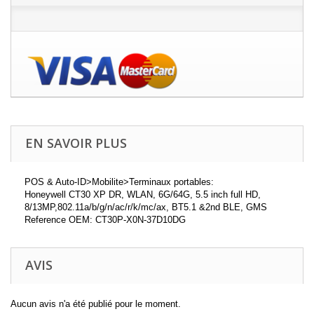
EN SAVOIR PLUS
POS & Auto-ID>Mobilite>Terminaux portables:
Honeywell CT30 XP DR, WLAN, 6G/64G, 5.5 inch full HD,
8/13MP,802.11a/b/g/n/ac/r/k/mc/ax, BT5.1 &2nd BLE, GMS
Reference OEM: CT30P-X0N-37D10DG
AVIS
Aucun avis n'a été publié pour le moment.