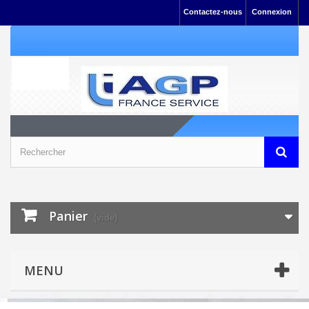
Contactez-nous
Connexion
Panier
(vide)
MENU