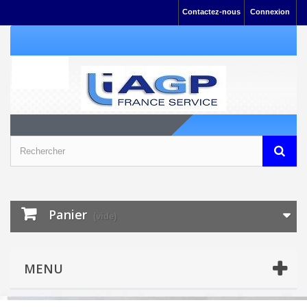
Contactez-nous
Connexion
Panier
(vide)
MENU