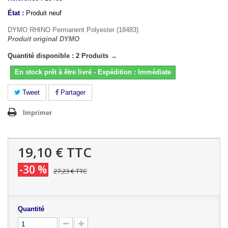
État :
Produit neuf
DYMO RHINO Permanent Polyester (18483)
Produit original DYMO
Quantité disponible : 2 Produits →
En stock prêt à être livré - Expédition : Immédiate
Tweet
Partager
Imprimer
19,10 €
TTC
-30 %
27,23 €
TTC
Quantité