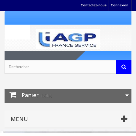
Contactez-nous
Connexion
Panier
(vide)
MENU