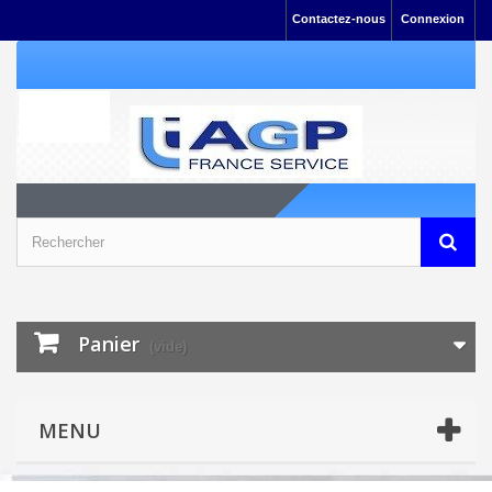
Contactez-nous
Connexion
Panier
(vide)
MENU