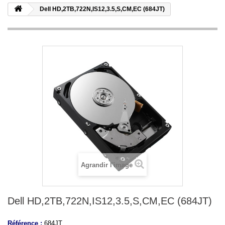
Dell HD,2TB,722N,IS12,3.5,S,CM,EC (684JT)
Agrandir l'image
Dell HD,2TB,722N,IS12,3.5,S,CM,EC (684JT)
Référence :
684JT