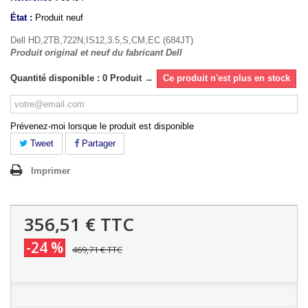
État :
Produit neuf
Dell HD,2TB,722N,IS12,3.5,S,CM,EC (684JT)
Produit original et neuf du fabricant Dell
Quantité disponible : 0 Produit →
Ce produit n'est plus en stock
Prévenez-moi lorsque le produit est disponible
Tweet
Partager
Imprimer
356,51 €
TTC
-24 %
469,71 €
TTC