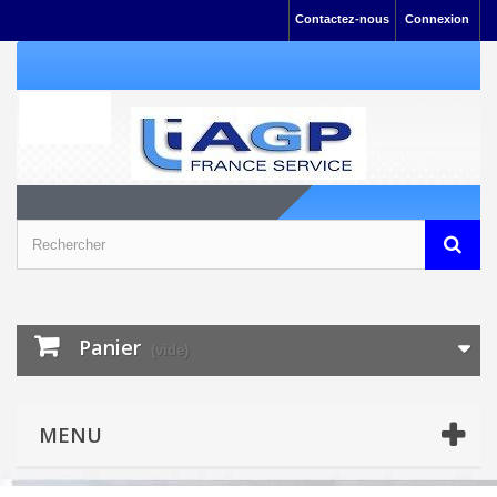
Contactez-nous
Connexion
Panier
(vide)
MENU