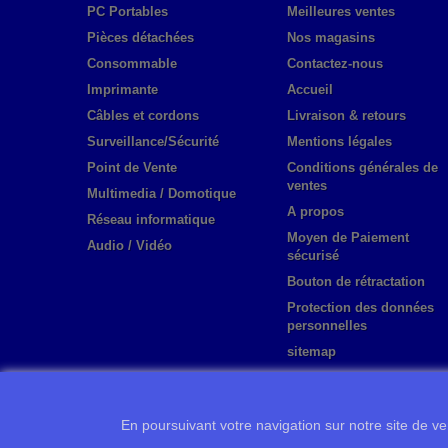
PC Portables
Meilleures ventes
Pièces détachées
Nos magasins
Consommable
Contactez-nous
Imprimante
Accueil
Câbles et cordons
Livraison & retours
Surveillance/Sécurité
Mentions légales
Point de Vente
Conditions générales de
ventes
Multimedia / Domotique
A propos
Réseau informatique
Moyen de Paiement
Audio / Vidéo
sécurisé
Bouton de rétractation
Protection des données
personnelles
sitemap
En poursuivant votre navigation sur notre site de ven