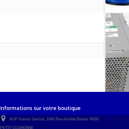
Informations sur votre boutique
AGP France Service, 1690 Rue Aristide Briand 76650
PETIT COURONNE