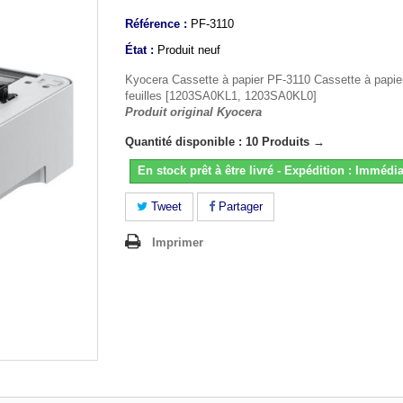
Référence :
PF-3110
État :
Produit neuf
Kyocera Cassette à papier PF-3110 Cassette à papie
feuilles [1203SA0KL1, 1203SA0KL0]
Produit original Kyocera
Quantité disponible : 10 Produits →
En stock prêt à être livré - Expédition : Immédia
Tweet
Partager
Imprimer