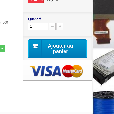
307,63 €
TTC
Quantité
r, 500
Ajouter au
te
panier