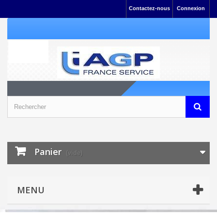
Contactez-nous
Connexion
Panier
(vide)
MENU