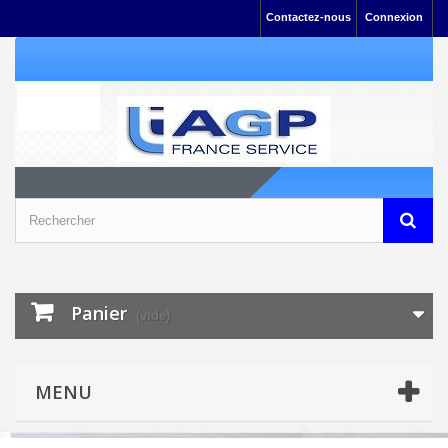
Contactez-nous
Connexion
Panier
(vide)
MENU