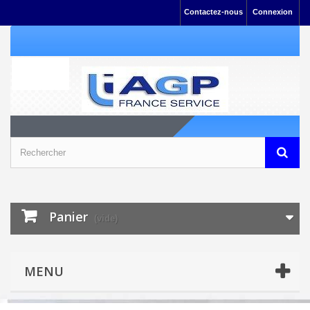
Contactez-nous
Connexion
Panier
(vide)
MENU