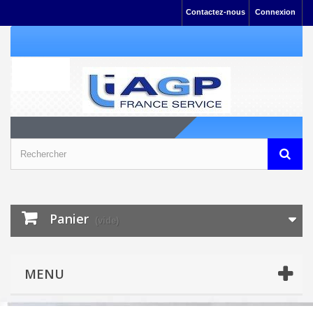
Contactez-nous
Connexion
Panier
(vide)
MENU