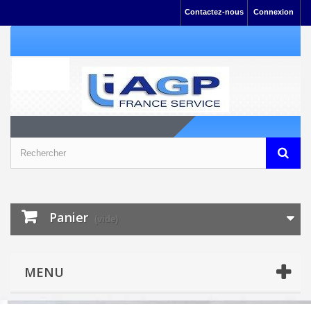
Contactez-nous
Connexion
Panier
(vide)
MENU