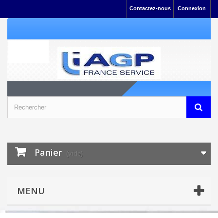
Contactez-nous
Connexion
Panier
(vide)
MENU