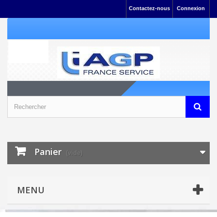
Contactez-nous
Connexion
Panier
(vide)
MENU